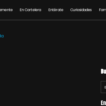
amente
En Cartelera
Entérate
Curiosidades
Fam
da
Bu
En