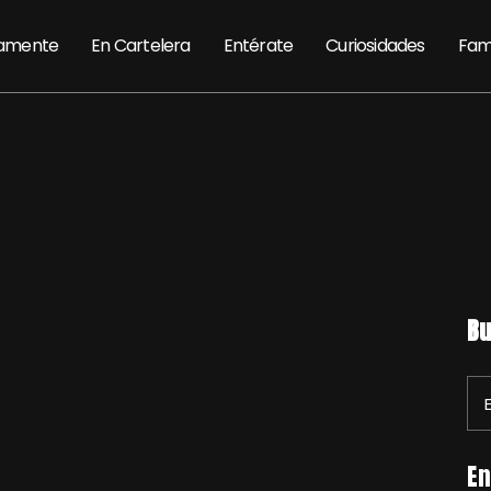
amente
En Cartelera
Entérate
Curiosidades
Fam
Bu
En