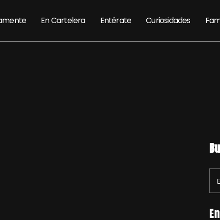
amente
En Cartelera
Entérate
Curiosidades
Fam
Bu
En