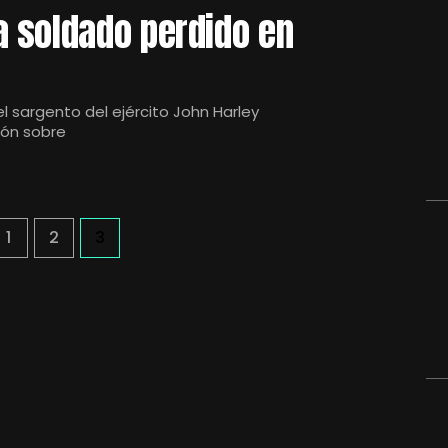
 soldado perdido en
l sargento del ejército John Harley
ión sobre
1
2
3