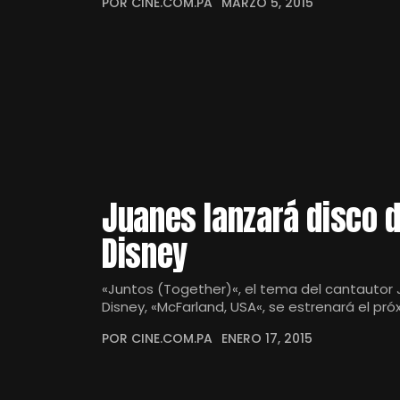
POR CINE.COM.PA
MARZO 5, 2015
Juanes lanzará disco d
Disney
«Juntos (Together)«, el tema del cantautor 
Disney, «McFarland, USA«, se estrenará el pró
POR CINE.COM.PA
ENERO 17, 2015