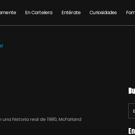
amente
En Cartelera
Entérate
Curiosidades
Fam
er
Bu
una historia real de 1980, McFarland
En