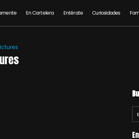
amente
En Cartelera
Entérate
Curiosidades
Fam
ictures
tures
Bu
En