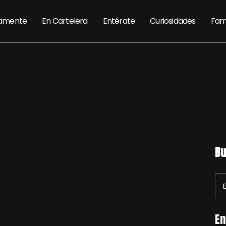
amente
En Cartelera
Entérate
Curiosidades
Fam
Bu
En