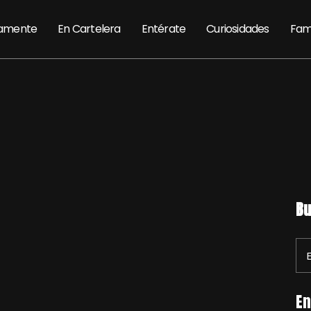
amente
En Cartelera
Entérate
Curiosidades
Fam
Bu
En