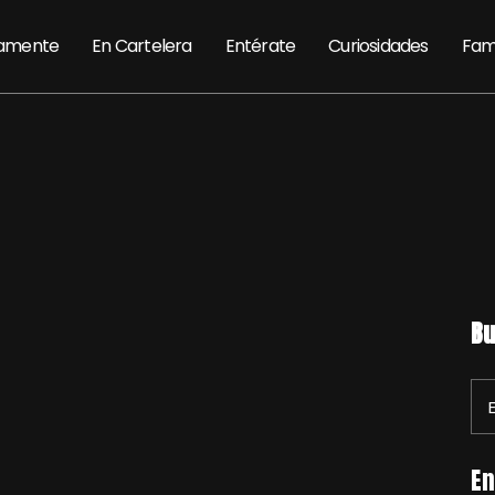
amente
En Cartelera
Entérate
Curiosidades
Fam
Bu
En