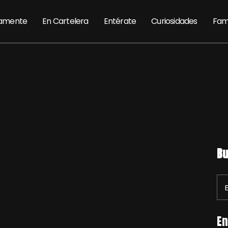
amente
En Cartelera
Entérate
Curiosidades
Fam
Bu
En