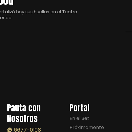
wood
talizó hoy sus huellas en el Teatro
siendo
Pauta con
Portal
Nosotros
En el Set
Próximamente
6677-0198