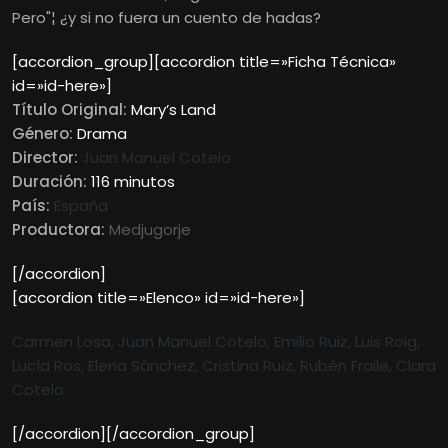
Pero"¦ ¿y si no fuera un cuento de hadas?
[accordion_group][accordion title=»Ficha Técnica»
id=»id-here»]
Título Original:
Mary’s Land
Género:
Drama
Director:
Juan Manuel Cotelo
Duración:
116 minutos
País:
España
Productora:
Medjugorje
[/accordion]
[accordion title=»Elenco» id=»id-here»]
Carmen Losa, Juan Manuel Cotelo, Emilio Ruiz, Luis Roig,
Lucía Ros, Elena Sánchez, Cristina Ruíz, Rubén Fraile, Clara
Cotelo
[/accordion][/accordion_group]