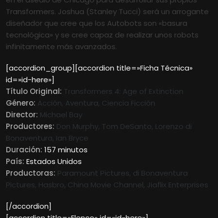
Transformers. Joshua (Stanley Tucci) será un arrogante
diseñador que cree que los Autobots son «basura
tecnológica» y se cree capaz de realizar unos robots
infinitamente más avanzados.
[accordion_group][accordion title=»Ficha Técnica»
id=»id-here»]
Título Original:
Transformers 4: Age of Extinction
Género:
Acción, Aventura, Ciencia Ficción
Director:
Michael Bay
Productores:
Don Murphy, Tom DeSanto, Lorenzo di
Bonaventura, Ian Bryce
Duración:
157 minutos
País:
Estados Unidos
Productoras:
Paramount Pictures, di Bonaventura
Pictures, Hasbro, China Movie Channel, Jiaflix Enterprises
[/accordion]
[accordion title=»Elenco» id=»id-here»]