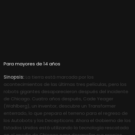
Para mayores de 14 años
Sinopsis:
La tierra está marcada por los
acontecimientos de las últimas tres películas, pero los
robots gigantes desaparecieron después del incidente
de Chicago. Cuatro años después, Cade Yeager
(Wahlberg), un inventor, descubre un Transformer
enterrado, lo que prepara el terreno para el regreso de
los Autobots y los Decepticons. Ahora el Gobierno de los
Estados Unidos está utilizando la tecnología rescatada
en el asedio de Chicago para desarrollar sus propios