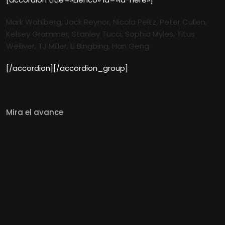
Mark Wahlberg, Jack Reynor, Nicola Peltz, Peter Cullen,
Kelsey Grammer, Stanley Tucci, Sophia Myles, Titus
Welliver, TJ Miller, Li Bingbing,
Han Geng
[/accordion][/accordion_group]
Mira el avance