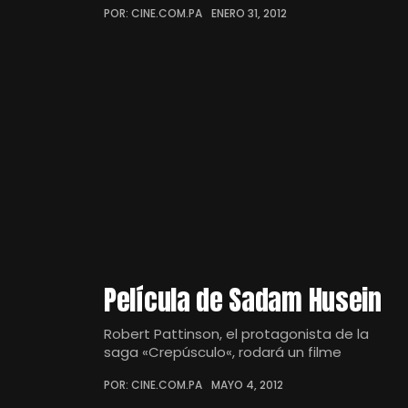
POR: CINE.COM.PA
ENERO 31, 2012
Película de Sadam Husein
Robert Pattinson, el protagonista de la
saga «Crepúsculo«, rodará un filme
POR: CINE.COM.PA
MAYO 4, 2012