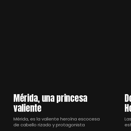
Mérida, una princesa
D
valiente
H
Mérida, es la valiente heroína escocesa
La
de cabello rizado y protagonista
es