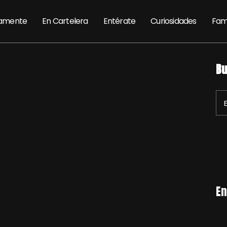
amente
En Cartelera
Entérate
Curiosidades
Fam
Bu
En