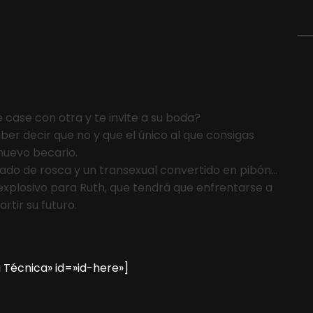
e case con otra y te invite a su boda?
ber decir que no y que el único al que consigas
uevo becario.
sado de rosca y un transexual convertido en pibón…
 explosivo para Ruth, que tendrá que enfrentarse a
rtir su futuro.
 Técnica» id=»id-here»]