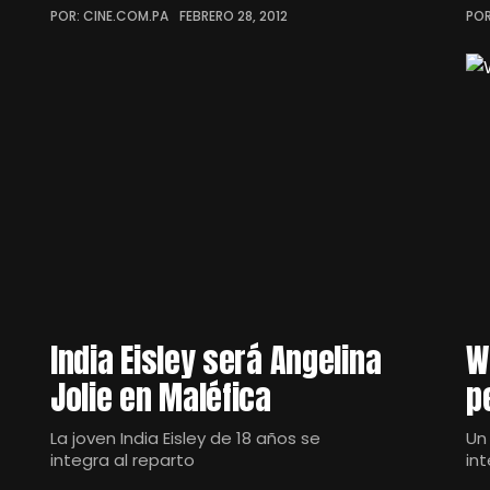
POR: CINE.COM.PA
FEBRERO 28, 2012
POR
India Eisley será Angelina
W
Jolie en Maléfica
p
La joven India Eisley de 18 años se
Un
integra al reparto
in