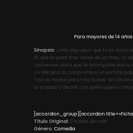
Para mayores de 14 años
Sinopsis:
¿Hay algo peor que tu ex novio s
Sí, que te pase tres veces en un mes, no sa
convencer para que te acompañe sea tu n
Un alérgico al compromiso, un surfista pa
Tres ex novios para tres bodas. Un cóctel
su pasado y decidir con quién quiere compa
[accordion_group][accordion title=»Ficha
Título Original:
3 bodas de más
Género:
Comedia