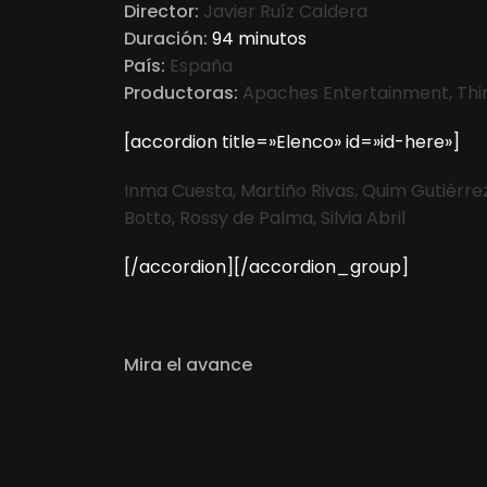
Director:
Javier Ruíz Caldera
Duración:
94 minutos
País:
España
Productoras:
Apaches Entertainment, Think
[accordion title=»Elenco» id=»id-here»]
Inma Cuesta, Martiño Rivas, Quim Gutiérre
Botto, Rossy de Palma, Silvia Abril
[/accordion][/accordion_group]
Mira el avance