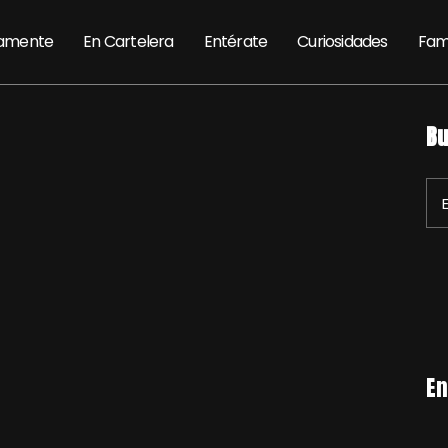
amente
En Cartelera
Entérate
Curiosidades
Fam
Bu
En