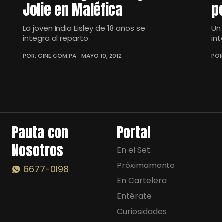
Jolie en Maléfica
p
La joven India Eisley de 18 años se
Un
integra al reparto
in
POR: CINE.COM.PA
MAYO 10, 2012
POR
Pauta con
Portal
Nosotros
En el Set
Próximamente
6677-0198
En Cartelera
Entérate
Curiosidades