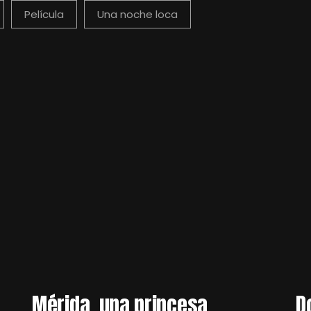
Película
Una noche loca
Mérida, una princesa
D