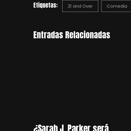
Etiquetas:
21 and Over
Comedia
Entradas Relacionadas
¿Sarah J. Parker será