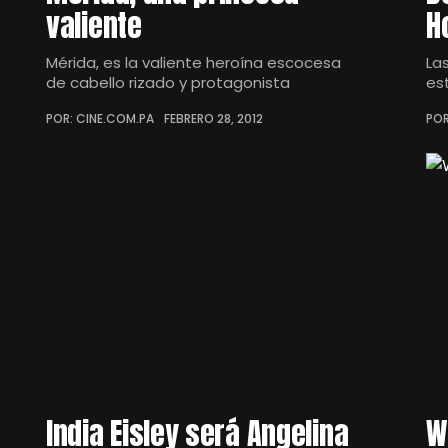
valiente
H
Mérida, es la valiente heroína escocesa
La
de cabello rizado y protagonista
es
POR: CINE.COM.PA
FEBRERO 28, 2012
POR
India Eisley será Angelina
W