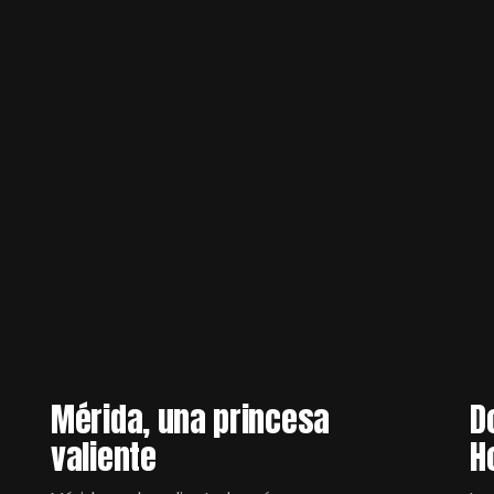
Mérida, una princesa
D
valiente
H