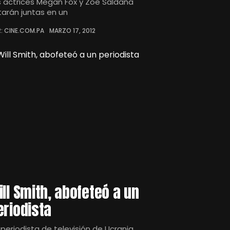
s actrices Megan Fox y Zoe Saldaña
tarán juntas en un
: CINE.COM.PA
MARZO 17, 2012
ill Smith, abofeteó a un
eriodista
 periodista de televisión de Ucrania