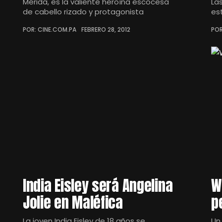
Mérida, es la valiente heroína escocesa
La
de cabello rizado y protagonista
es
POR: CINE.COM.PA
FEBRERO 28, 2012
POR
India Eisley será Angelina
W
Jolie en Maléfica
p
La joven India Eisley de 18 años se
Un