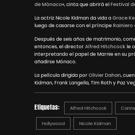
de Mónaco
«, cinta que abrirá el
Festival 
La actriz Nicole Kidman da vida a
Grace Kel
luego de casarse con el príncipe
Rainiero
Después de seis años de matrimonio, comen
entonces, el director
Alfred
Hitchcock
le o
interpretando el papel de Marnie en su p
añadirse Mónaco.
La película dirigida por
Olivier Dahan
, cue
Kidman, Frank Langella, Tim Roth y Paz Ve
Etiquetas:
Alfred Hitchcock
Cann
Hollywood
Nicole Kidman