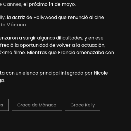
de Cannes
, el próximo 14 de mayo.
ly
, la actriz de Hollywood que renunció al cine
 de Mónaco
.
zaron a surgir algunas dificultades, y en ese
freció la oportunidad de volver a la actuación,
róximo filme. Mientras que Francia amenazaba con
nta con un elenco principal integrado por Nicole
ga.
es
Grace de Mónaco
Grace Kelly