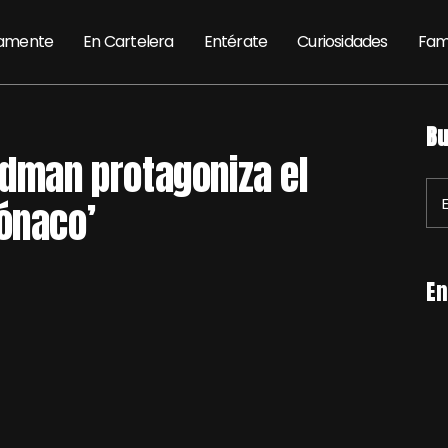
amente
En Cartelera
Entérate
Curiosidades
Fam
Bu
idman protagoniza el
ónaco’
En