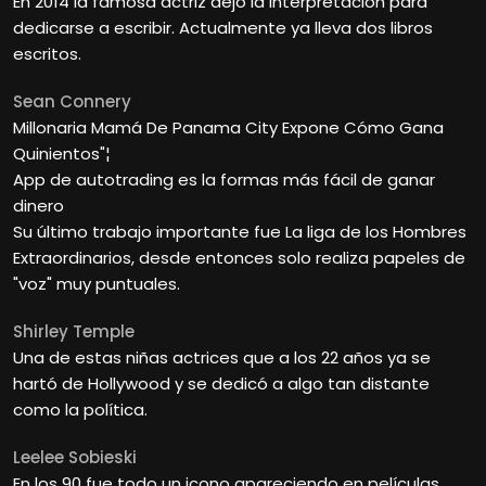
En 2014 la famosa actriz dejó la interpretación para
dedicarse a escribir. Actualmente ya lleva dos libros
escritos.
Sean Connery
Millonaria Mamá De Panama City Expone Cómo Gana
Quinientos"¦
App de autotrading es la formas más fácil de ganar
dinero
Su último trabajo importante fue La liga de los Hombres
Extraordinarios, desde entonces solo realiza papeles de
"voz" muy puntuales.
Shirley Temple
Una de estas niñas actrices que a los 22 años ya se
hartó de Hollywood y se dedicó a algo tan distante
como la política.
Leelee Sobieski
En los 90 fue todo un icono apareciendo en películas