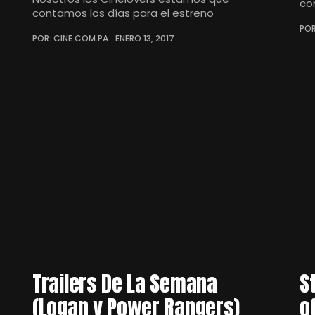
co
contamos los días para el estreno
POR
POR: CINE.COM.PA
ENERO 13, 2017
Trailers De La Semana
S
(Logan y Power Rangers)
of