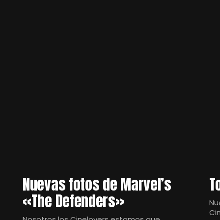
Nuevas fotos de Marvel’s
T
«The Defenders»
Nu
Ci
Nosotros los Cinelovers estamos que