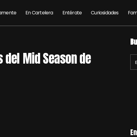
amente
En Cartelera
Entérate
Curiosidades
Fam
Bu
s del Mid Season de
En