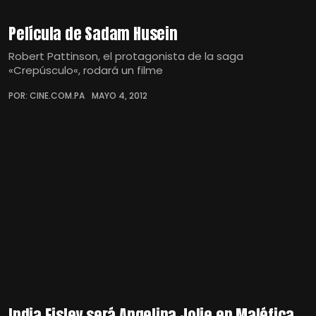
Película de Sadam Husein
Robert Pattinson, el protagonista de la saga
«Crepúsculo«, rodará un filme
POR: CINE.COM.PA
MAYO 4, 2012
India Eisley será Angelina Jolie en Maléfica