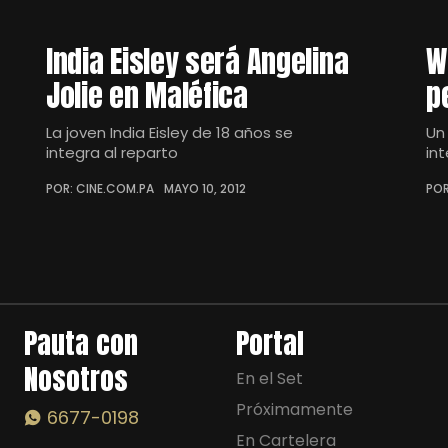
India Eisley será Angelina
W
Jolie en Maléfica
p
La joven India Eisley de 18 años se
Un
integra al reparto
in
POR: CINE.COM.PA
MAYO 10, 2012
POR
Pauta con
Portal
Nosotros
En el Set
Próximamente
6677-0198
En Cartelera