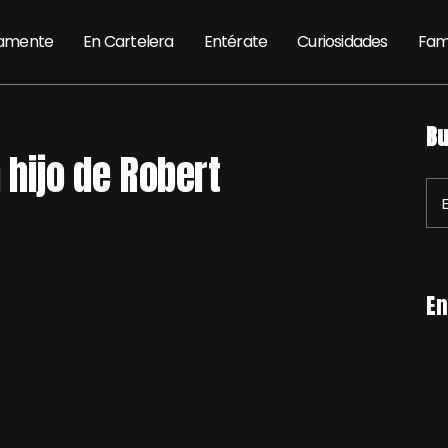
amente
En Cartelera
Entérate
Curiosidades
Fam
Bu
 hijo de Robert
En