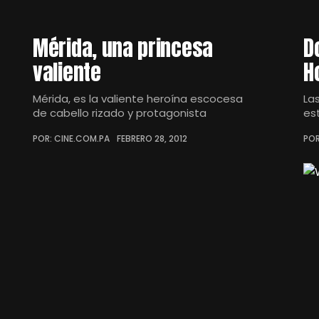
Mérida, una princesa
D
valiente
H
Mérida, es la valiente heroína escocesa
La
de cabello rizado y protagonista
es
POR: CINE.COM.PA
FEBRERO 28, 2012
POR