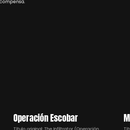
recompensa.
Operación Escobar
M
Título original: The Infiltrator (Operación
Tít