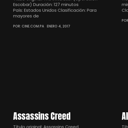
Escobar) Duración: 127 minutos
mi
País: Estados Unidos Clasificación: Para
Cl
mayores de
POR
POR: CINE.COM.PA
ENERO 4, 2017
Assassins Creed
A
Título original: Assassins Creed
Tít