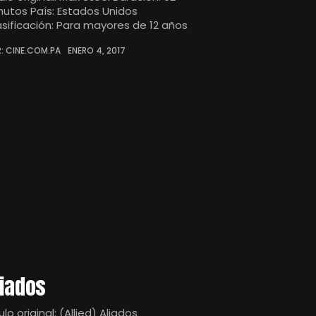
nutos País: Estados Unidos
asificación: Para mayores de 12 años
: CINE.COM.PA
ENERO 4, 2017
liados
ulo original: (Allied) Aliados