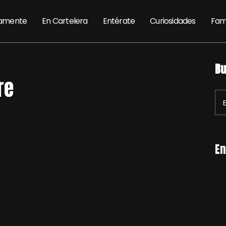
amente
En Cartelera
Entérate
Curiosidades
Fam
Bu
re
En