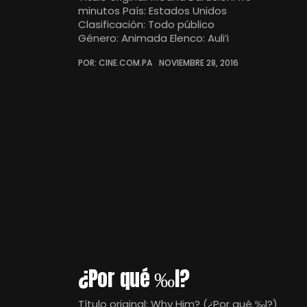
minutos País: Estados Unidos
Clasificación: Todo público
Género: Animada Elenco: Auli’i
POR: CINE.COM.PA
NOVIEMBRE 28, 2016
¿Por qué ‰l?
Título original: Why Him? (¿Por qué ‰l?)