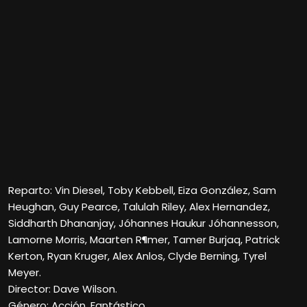
Reparto: Vin Diesel, Toby Kebbell, Eiza González, Sam
Heughan, Guy Pearce, Talulah Riley, Alex Hernandez,
Siddharth Dhananjay, Jóhannes Haukur Jóhannesson,
Lamorne Morris, Maarten R¶mer, Tamer Burjaq, Patrick
Kerton, Ryan Kruger, Alex Anlos, Clyde Berning, Tyrel
Meyer.
Director: Dave Wilson.
Género: Acción. Fantástico