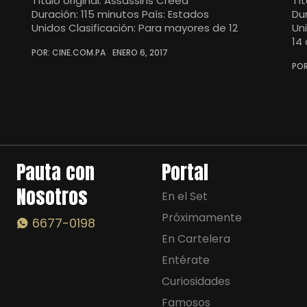
Título original: Assassins Creed
Tít
Duración: 115 minutos País: Estados
Du
Unidos Clasificación: Para mayores de 12
Un
14
POR: CINE.COM.PA
ENERO 6, 2017
POR
Pauta con
Portal
Nosotros
En el Set
Próximamente
6677-0198
En Cartelera
Entérate
Curiosidades
Famosos