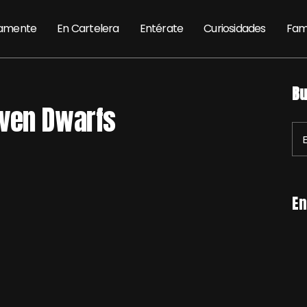
amente
En Cartelera
Entérate
Curiosidades
Fam
Bu
even Dwarfs
En