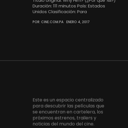
Título original: Why Him? (¿Por qué ‰l?)
Duración: 111 minutos País: Estados
Unidos Clasificación: Para
POR: CINE.COM.PA
ENERO 4, 2017
Este es un espacio centralizado
para descubrir las películas que
se encuentran en cartelera, los
próximos estrenos, trailers y
noticias del mundo del cine.