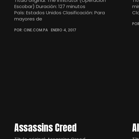
Título original: The Infiltrator (Operación
Tít
Escobar) Duración: 127 minutos
mi
País: Estados Unidos Clasificación: Para
Cl
mayores de
POR
POR: CINE.COM.PA
ENERO 4, 2017
Assassins Creed
A