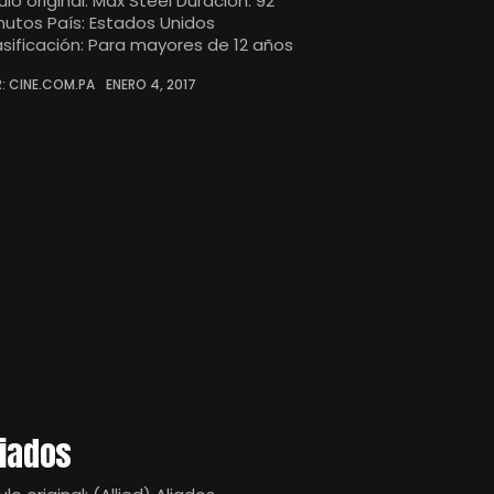
ulo original: Max Steel Duración: 92
nutos País: Estados Unidos
asificación: Para mayores de 12 años
: CINE.COM.PA
ENERO 4, 2017
liados