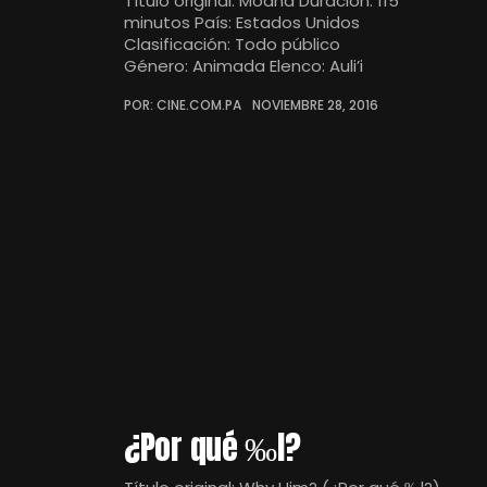
Título original: Moana Duración: 115
minutos País: Estados Unidos
Clasificación: Todo público
Género: Animada Elenco: Auli’i
POR: CINE.COM.PA
NOVIEMBRE 28, 2016
¿Por qué ‰l?