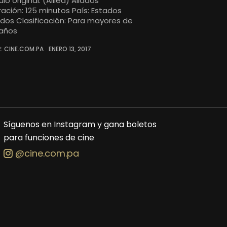
ulo original: (Allied) Aliados
ración: 125 minutos País: Estados
idos Clasificación: Para mayores de
 años
: CINE.COM.PA
ENERO 13, 2017
Síguenos en Instagram y gana boletos
para funciones de cine
@cine.com.pa