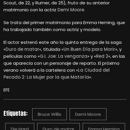
Scout, de 22, y Rumer, de 25), fruto de su anterior
matrimonio con la actriz
Demi Moore
.
Se trata del primer matrimonio para Emma Heming, que
ha trabajado también como actriz y modelo.
El actor estrenó este año la quinta entrega de la saga
«
Duro de matar
«, titulada «
Un Buen Día para Morir
«, y
películas como «
G.I. Joe: La venganza
» y «
Red 2
«, en las
que aparecía con un personaje de reparto. El próximo
verano volverá a la cartelera con «
La Ciudad del
Pecado 2: La Mujer por la que Mataría
«.
EFE
Etiquetas:
Bruce Willis
Demi Moore
Die Hard
Duro de matar
Emma Heming