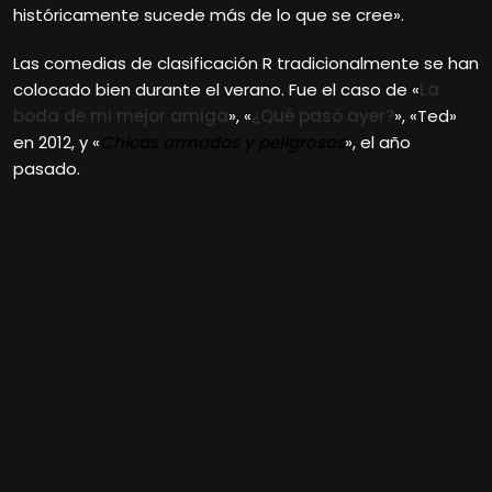
históricamente sucede más de lo que se cree».
Las comedias de clasificación R tradicionalmente se han
colocado bien durante el verano. Fue el caso de «
La
boda de mi mejor amiga
», «
¿Qué pasó ayer?
», «Ted»
en 2012, y «
Chicas armadas y peligrosas
», el año
pasado.