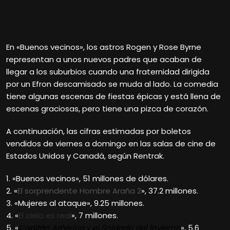
En «Buenos vecinos», los astros Rogen y Rose Byrne
representan a unos nuevos padres que acaban de
llegar a los suburbios cuando una fraternidad dirigida
por un Efron descamisado se muda al lado. La comedia
tiene algunas escenas de fiestas épicas y está llena de
escenas graciosas, pero tiene una pizca de corazón.
A continuación, las cifras estimadas por boletos
vendidos de viernes a domingo en las salas de cine de
Estados Unidos y Canadá, según Rentrak.
1. «Buenos vecinos», 51 millones de dólares.
2. «
El sorprendente Hombre Araña 2
», 37.2 millones.
3. «Mujeres al ataque», 9.25 millones.
4. «
El cielo es real
», 7 millones.
5. «
Capitán América y el Soldado del lnvierno
», 5.6