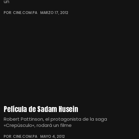
un
POR: CINE.COM.PA
MARZO 17, 2012
Película de Sadam Husein
Robert Pattinson, el protagonista de la saga
«Crepúsculo«, rodará un filme
POR: CINE.COM.PA
MAYO 4, 2012