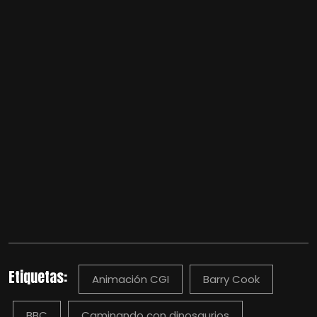
Etiquetas:
Animación CGI
Barry Cook
BBC
Caminando con dinosaurios