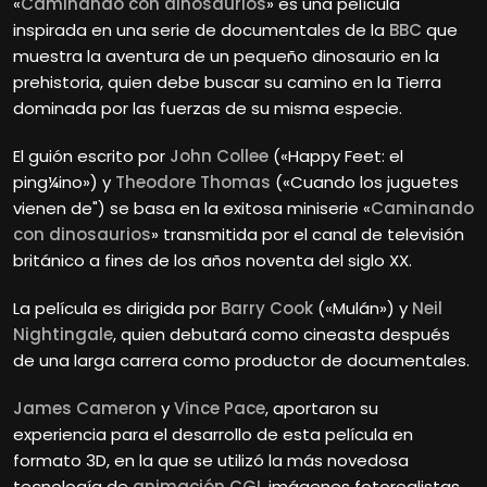
«
Caminando con dinosaurios
» es una película
inspirada en una serie de documentales de la
BBC
que
muestra la aventura de un pequeño dinosaurio en la
prehistoria, quien debe buscar su camino en la Tierra
dominada por las fuerzas de su misma especie.
El guión escrito por
John Collee
(«Happy Feet: el
ping¼ino») y
Theodore Thomas
(«Cuando los juguetes
vienen de") se basa en la exitosa miniserie «
Caminando
con dinosaurios
» transmitida por el canal de televisión
británico a fines de los años noventa del siglo XX.
La película es dirigida por
Barry Cook
(«Mulán») y
Neil
Nightingale
, quien debutará como cineasta después
de una larga carrera como productor de documentales.
James Cameron
y
Vince Pace
, aportaron su
experiencia para el desarrollo de esta película en
formato 3D, en la que se utilizó la más novedosa
tecnología de
animación CGI
, imágenes fotorealistas