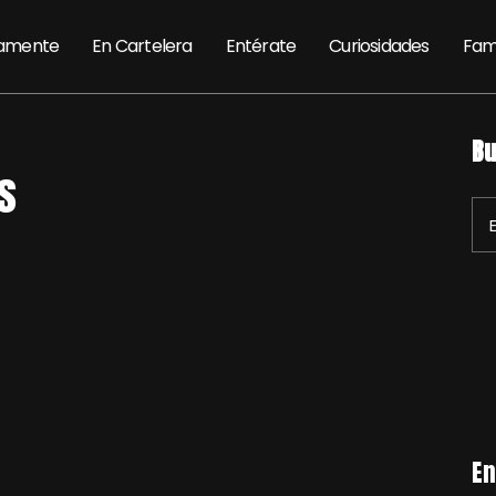
amente
En Cartelera
Entérate
Curiosidades
Fam
Bu
s
En