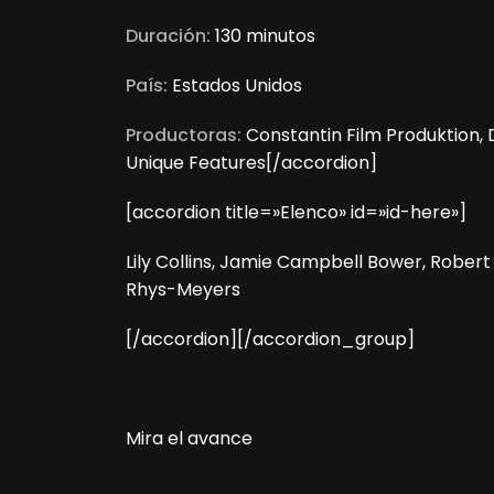
Duración:
130 minutos
País:
Estados Unidos
Productoras:
Constantin Film Produktion
Unique Features[/accordion]
[accordion title=»Elenco» id=»id-here»]
Lily Collins, Jamie Campbell Bower, Robe
Rhys-Meyers
[/accordion][/accordion_group]
Mira el avance