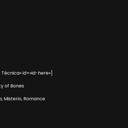
 Técnica» id=»id-here»]
ty of Bones
a, Misterio, Romance