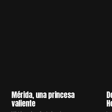
Mérida, una princesa
D
valiente
H