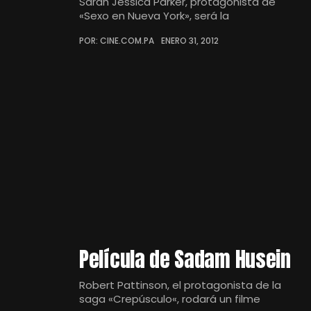
Sarah Jessica Parker, protagonista de
«Sexo en Nueva York», será la
POR: CINE.COM.PA
ENERO 31, 2012
Película de Sadam Husein
Robert Pattinson, el protagonista de la
saga «Crepúsculo«, rodará un filme