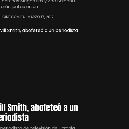
s actrices Megan Fox y Zoe Saldaña
tarán juntas en un
: CINE.COM.PA
MARZO 17, 2012
ill Smith, abofeteó a un
eriodista
 periodista de televisión de Ucrania