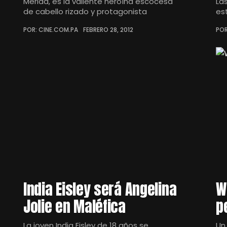
Mérida, es la valiente heroína escocesa
La
de cabello rizado y protagonista
es
POR: CINE.COM.PA
FEBRERO 28, 2012
POR
India Eisley será Angelina
W
Jolie en Maléfica
p
La joven India Eisley de 18 años se
Un