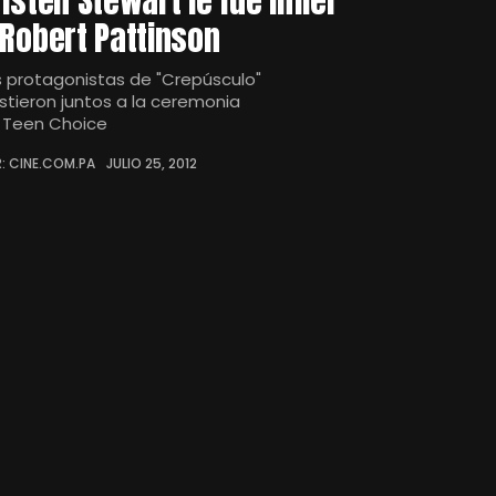
risten Stewart le fue infiel
 Robert Pattinson
s protagonistas de "Crepúsculo"
istieron juntos a la ceremonia
 Teen Choice
: CINE.COM.PA
JULIO 25, 2012