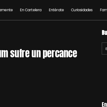
amente
En Cartelera
Entérate
Curiosidades
Fam
Bu
tum sufre un percance
En