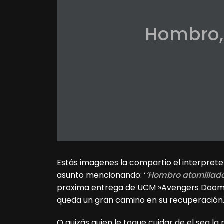
Hombro,
Estás imagenes la compartio el interpret
asunto mencionando: ‘
‘Hombro atornillad
proxima entrega de UCM »Avengers Dooms D
queda un gran camino en su recuperación
O quizás quien le toque cuidar de el sea la