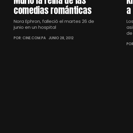
Murió la reina de las
K
comedias románticas
a
Nora Ephron, falleció el martes 26 de
Lo
junio en un hospital
as
de
POR: CINE.COM.PA
JUNIO 28, 2012
POR