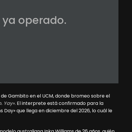
 ya operado.
e de Gambito en el UCM, donde bromeo sobre el
o. Yay»
. El interprete está confirmado para la
ay» que llega en diciembre del 2026, lo cuál le
.
 modelo australiana Inka Williams de 26 años, quién