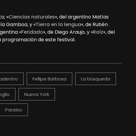
o; «
Ciencias naturales
«, del argentino Matías
ría Gamboa, y «
Tierra en la lengua
«, de Rubén
gentina «
Feridado
«, de Diego Araujo, y «
Raíz
«, del
a programación de este festival.
adentro
Fellipe Barbosa
La búsqueda
oglio
Nueva York
Paraíso