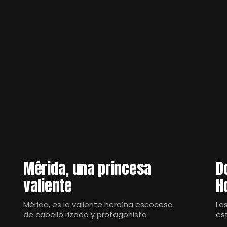
Mérida, una princesa
D
valiente
H
Mérida, es la valiente heroína escocesa
La
de cabello rizado y protagonista
es