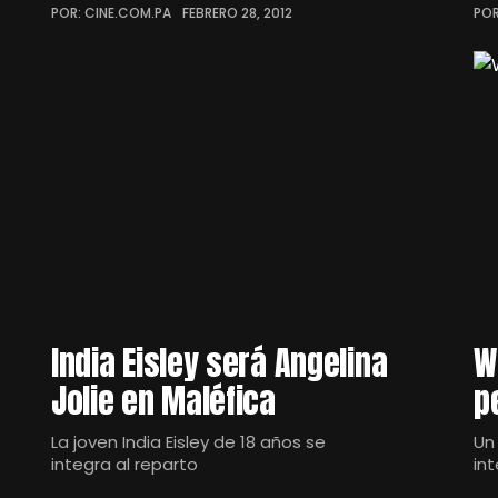
POR: CINE.COM.PA
FEBRERO 28, 2012
POR
India Eisley será Angelina
W
Jolie en Maléfica
p
La joven India Eisley de 18 años se
Un
integra al reparto
in