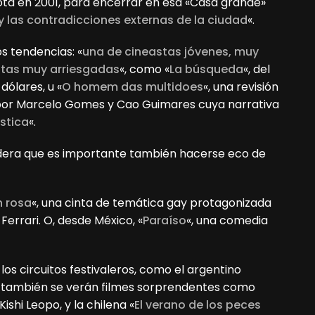
ota en 2001, para encerrar en esa «Casa grande»
y las contradicciones externas de la ciudad
«.
s tendencias: «
una de cineastas jóvenes, muy
stas muy arriesgadas
«, como «
La búsqueda
«, del
dólares, u «
O homem das multidoes
«, una revisión
a por Marcelo Gomes y Cao Guimares cuya narrativa
ística
«.
sidera que es importante también hacerse eco de
n rosa
«, una cinta de temática gay protagonizada
Ferrari. O, desde México, «
Paraíso
«, una comedia
los circuitos festivaleros, como el argentino
y también se verán filmes sorprendentes como
ishi Leopo, y la chilena «
El verano de los peces