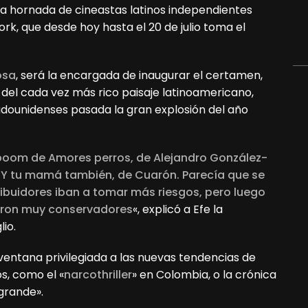
va hornada de cineastas latinos independientes
rk, que desde hoy hasta el 20 de julio toma el
osa
, será la encargada de inaugurar el certamen,
 del cada vez más rico paisaje latinoamericano,
tadounidenses pasada la gran explosión del año
l boom de Amores perros, de Alejandro González-
, o Y tu mamá también, de Cuarón. Parecía que se
ribuidores iban a tomar más riesgos, pero luego
usieron muy conservadores
«, explicó a Efe la
io.
ventana privilegiada a las nuevas tendencias de
s, como el «
narcothriller
» en Colombia, o la crónica
grande».