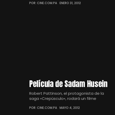
POR: CINE.COM.PA
ENERO 31, 2012
Película de Sadam Husein
Robert Pattinson, el protagonista de la
saga «Crepúsculo«, rodará un filme
POR: CINE.COM.PA
MAYO 4, 2012