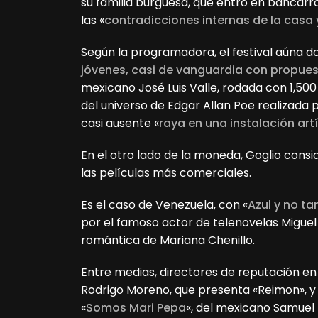
su familia burguesa, que entró en bancarr
las «
contradicciones internas de la casa 
Según la programadora, el festival aúna do
jóvenes, casi de vanguardia con propue
mexicano José Luis Valle, rodada con 1,500 
del universo de Edgar Allan Poe realizad
casi ausente «
raya en una instalación art
En el otro lado de la moneda, Goglio con
las películas más comerciales.
Es el caso de Venezuela, con «
Azul y no ta
por el famoso actor de telenovelas Miguel 
romántica de Mariana Chenillo.
Entre medias, directores de reputación en 
Rodrigo Moreno, que presenta «Reimon», 
«
Somos Mari Pepa
«, del mexicano Samuel K