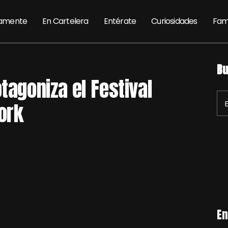
amente
En Cartelera
Entérate
Curiosidades
Fam
Bu
tagoniza el Festival
ork
En