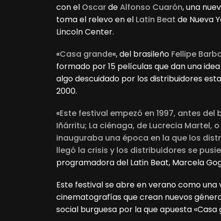
con el
Oscar
de
Alfonso Cuarón
, una nue
toma el relevo en el
Latin Beat
de Nueva Yo
Lincoln Center.
«
Casa grande
«, del brasileño
Fellipe Barb
formado por 15 películas que dan una idea
algo descuidado por los distribuidores es
2000.
«
Este festival empezó en 1997, antes de
Iñárritu; La ciénaga, de Lucrecia Martel
inauguraba una época en la que los dist
llegó la crisis y los distribuidores se p
programadora del Latin Beat, Marcela Gogl
Este festival se abre en verano como una 
cinematografías que crean nuevos género
social burguesa por la que apuesta «Casa 