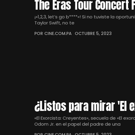
The Eras Tour Concert F
¡»1,2,3, let’s go b****»! Si no tuviste la oportu
Taylor Swift, no te
POR CINE.COM.PA
OCTUBRE 5, 2023
¿Listos para mirar 'El 
«El Exorcista: Creyentes», secuela de «El exor
Odom Jr. en el papel del padre de una
POR CINE.COM.PA
OCTUBRE 5, 2023