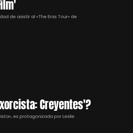
ilm'
nidad de asistir al «The Eras Tour» de
exorcista: Creyentes'?
cista», es protagonizada por Leslie