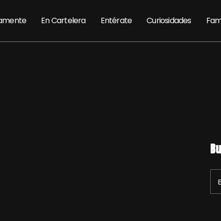
amente
En Cartelera
Entérate
Curiosidades
Fam
Bu