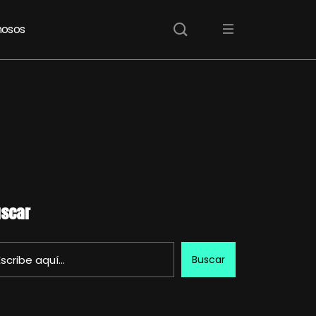
osos
scar
Buscar