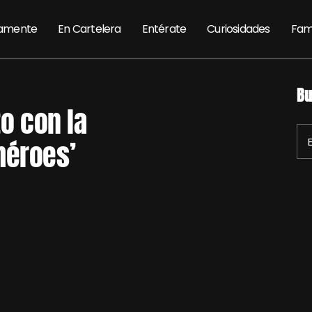
amente
En Cartelera
Entérate
Curiosidades
Fam
Bu
to con la
héroes’