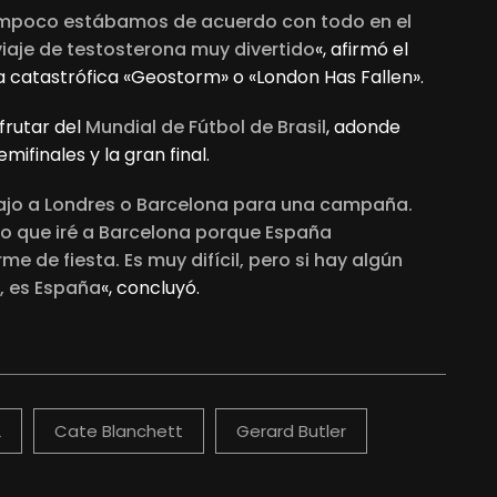
mpoco estábamos de acuerdo con todo en el
viaje de testosterona muy divertido
«, afirmó el
la catastrófica «Geostorm» o «London Has Fallen».
frutar del
Mundial de Fútbol de Brasil
, adonde
mifinales y la gran final.
bajo a Londres o Barcelona para una campaña.
o que iré a Barcelona porque España
 de fiesta. Es muy difícil, pero si hay algún
, es España
«, concluyó.
2
Cate Blanchett
Gerard Butler