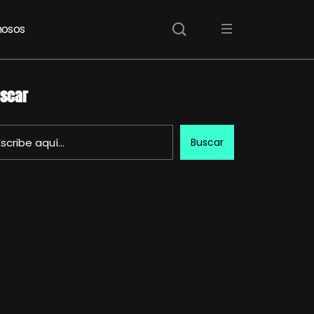
osos
scar
Buscar