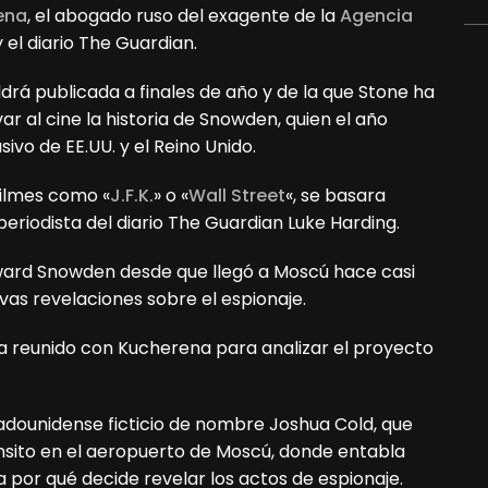
ena
, el abogado ruso del exagente de la
Agencia
 el diario The Guardian.
aldrá publicada a finales de año y de la que Stone ha
 al cine la historia de Snowden, quien el año
ivo de EE.UU. y el Reino Unido.
 filmes como «
J.F.K.
» o «
Wall Street
«, se basara
periodista del diario The Guardian Luke Harding.
ward
Snowden desde que llegó a Moscú hace casi
ivas revelaciones sobre el espionaje.
 ha reunido con Kucherena para analizar el proyecto
tadounidense ficticio de nombre Joshua Cold, que
nsito en el aeropuerto de Moscú, donde entabla
 por qué decide revelar los actos de espionaje.