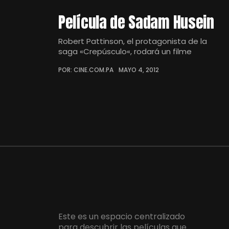
Película de Sadam Husein
Robert Pattinson, el protagonista de la
saga «Crepúsculo«, rodará un filme
POR: CINE.COM.PA
MAYO 4, 2012
Este es un espacio centralizado
para descubrir las películas que