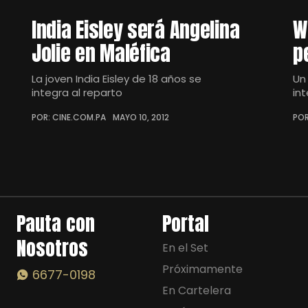
India Eisley será Angelina
W
Jolie en Maléfica
p
La joven India Eisley de 18 años se
Un
integra al reparto
in
POR: CINE.COM.PA
MAYO 10, 2012
POR
Pauta con
Portal
Nosotros
En el Set
Próximamente
6677-0198
En Cartelera