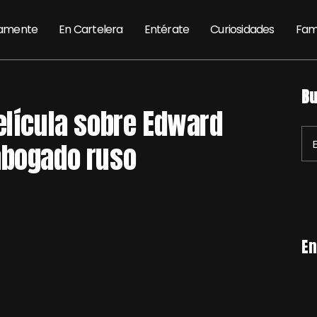
amente
En Cartelera
Entérate
Curiosidades
Fam
Bu
elícula sobre Edward
abogado ruso
En