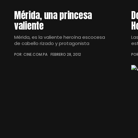
Mérida, una princesa
D
valiente
H
Mérida, es la valiente heroína escocesa
La
de cabello rizado y protagonista
es
POR: CINE.COM.PA
FEBRERO 28, 2012
POR