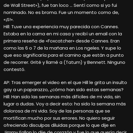
de Wall Street»), fue tan loco … Sentí como si yo fui
nominado. No es broma. Fue un momento como de,
«¡S!».
Hill: Tuve una experiencia muy parecida con Cannes.
Estaba en la cama en mi casa y recibí un email con la
primera reseña de «Foxcatcher» desde Cannes. Eran
como las 6 o 7 de la mañana en Los ngeles. Y supe lo
que eso significaría para el camino que están a punto
de recorrer. Grité y llamé a (Tatum) y Bennett. Ninguno
contestó.
AP: Tras emerger el video en el que Hill le grita un insulto
gay a un paparazzo, ¿cómo han sido estas semanas?
Hill: Han sido las semanas más difíciles de mi vida, sin
lugar a dudas. Voy a decir esto: ha sido la semana más
dolorosa de mi vida. Soy de las personas que se
mortifican mucho por sus errores. No quiero seguir
ofreciendo disculpas diluidas porque lo que dije en
Jimmy Fallon lo dije de corazón y fue lo que quería decir.