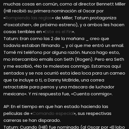
muchas cosas en común, como al director Bennett Miller
(Hill recibió su primera nominación al Oscar por
«
Rompiendo las reglas
» de Miller; Tatum protagoniza
«Foxcatcher», de próximo estreno), y a ambos les hacen
cosas terribles en «
Este es el Fin
».
Tatum: Eran como las 2 de la mañana _ creo que
todavía estaban filmando _ y oí que me entró un email.
Tomé mi teléfono por alguna razón. Nunca hago esto,
mo intercambio emails con Seth (Rogen). Pero era Seth
y me escribió, «No te molestes conmigo. Estamos aquí
sentados y se nos ocurrió esta idea loca para un cameo
que te incluye a ti, a Danny McBride, una correa
retractable para perros y una máscara de luchador
mexicano». Y mi respuesta fue, «Cuenta conmigo».
AP: En el tiempo en que han estado haciendo las
películas de «
Comando especial
», sus respectivas
carreras se han disparado.
Tatum: Cuando (Hill) fue nominado (al Oscar por «El lobo