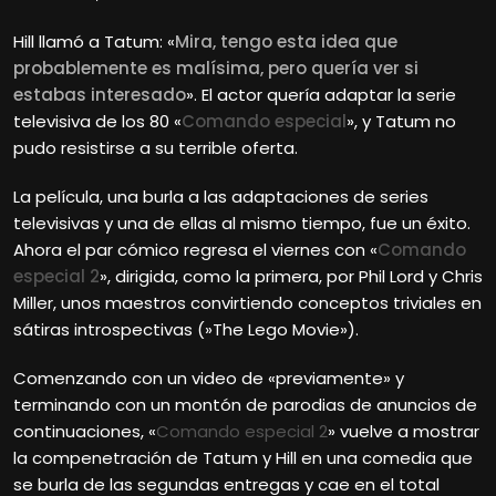
Hill llamó a Tatum: «
Mira, tengo esta idea que
probablemente es malísima, pero quería ver si
estabas interesado
». El actor quería adaptar la serie
televisiva de los 80 «
Comando especial
», y Tatum no
pudo resistirse a su terrible oferta.
La película, una burla a las adaptaciones de series
televisivas y una de ellas al mismo tiempo, fue un éxito.
Ahora el par cómico regresa el viernes con «
Comando
especial 2
», dirigida, como la primera, por Phil Lord y Chris
Miller, unos maestros convirtiendo conceptos triviales en
sátiras introspectivas (»The Lego Movie»).
Comenzando con un video de «previamente» y
terminando con un montón de parodias de anuncios de
continuaciones, «
Comando especial 2
» vuelve a mostrar
la compenetración de Tatum y Hill en una comedia que
se burla de las segundas entregas y cae en el total