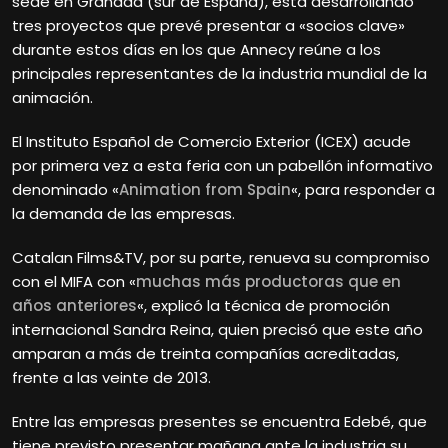
sede en Granada (sur de España), está desarrollando
tres proyectos que prevé presentar a «socios clave»
durante estos días en los que Annecy reúne a los
principales representantes de la industria mundial de la
animación.
El Instituto Español de Comercio Exterior (ICEX) acude
por primera vez a esta feria con un pabellón informativo
denominado «
Animation from Spain
«, para responder a
la demanda de las empresas.
Catalan Films&TV, por su parte, renueva su compromiso
con el MIFA con «
muchas más productoras que en
años anteriores
«, explicó la técnica de promoción
internacional Sandra Reina, quien precisó que este año
amparan a más de treinta compañías acreditadas,
frente a las veinte de 2013.
Entre las empresas presentes se encuentra Edebé, que
tiene previsto presentar mañana ante la industria su