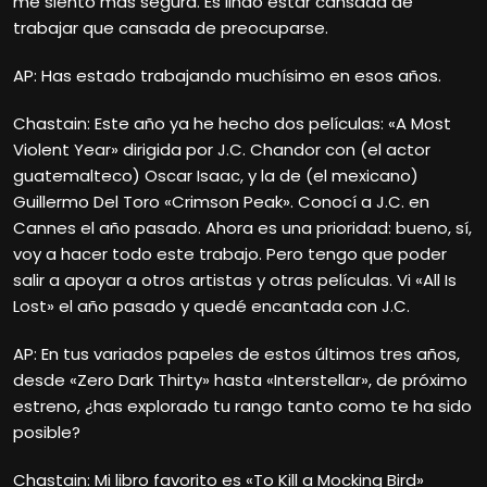
me siento más segura. Es lindo estar cansada de
trabajar que cansada de preocuparse.
AP: Has estado trabajando muchísimo en esos años.
Chastain: Este año ya he hecho dos películas: «A Most
Violent Year» dirigida por J.C. Chandor con (el actor
guatemalteco) Oscar Isaac, y la de (el mexicano)
Guillermo Del Toro «Crimson Peak». Conocí a J.C. en
Cannes el año pasado. Ahora es una prioridad: bueno, sí,
voy a hacer todo este trabajo. Pero tengo que poder
salir a apoyar a otros artistas y otras películas. Vi «All Is
Lost» el año pasado y quedé encantada con J.C.
AP: En tus variados papeles de estos últimos tres años,
desde «Zero Dark Thirty» hasta «Interstellar», de próximo
estreno, ¿has explorado tu rango tanto como te ha sido
posible?
Chastain: Mi libro favorito es «To Kill a Mocking Bird»