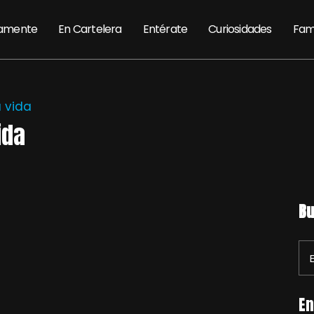
amente
En Cartelera
Entérate
Curiosidades
Fam
a vida
ida
Bu
En