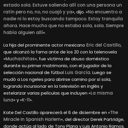
estado sola. Estuve saliendo allí con una persona un
ratín pero no, no, no cuajó y ya
», dijo. «
No encuentro a
nadie ni lo estoy buscando tampoco. Estoy tranquila
ahora. Hace mucho que no estaba sola, sola. Siempre
había alguien allí
».
La hija del prominente actor mexicano
Eric del Castillo
,
que alcanzó la fama ante de los 20 con la telenovela
«
Muchachitas
», fue víctima de abuso doméstico
durante su primer matrimonio, con el jugador de la
selección nacional de fútbol
Luis García
. Luego se
mudó a Los ngeles para abrirse camino por sí sola,
logrando incursionar en la televisión en inglés y
estelarizar varias películas que incluyen «
La misma
luna
» y «
K-11
».
Kate Del Castillo aparecerá el 6 de diciembre en «
The
Miracle In Spanish Harlem
», del director Derek Partridge,
donde actúa al lado de Tony Plana y Luis Antonio Ramos.