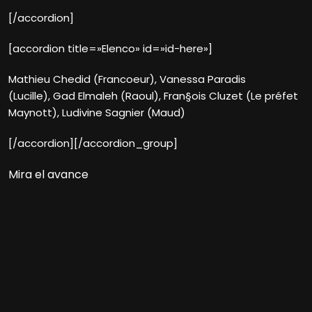
[/accordion]
[accordion title=»Elenco» id=»id-here»]
Mathieu Chedid (Francoeur), Vanessa Paradis
(Lucille), Gad Elmaleh (Raoul), Fran§ois Cluzet (Le préfet
Maynott), Ludivine Sagnier (Maud)
[/accordion][/accordion_group]
Mira el avance