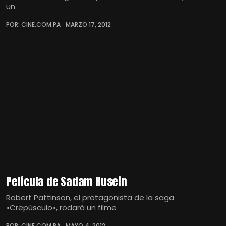
un
POR: CINE.COM.PA
MARZO 17, 2012
Película de Sadam Husein
Robert Pattinson, el protagonista de la saga
«Crepúsculo«, rodará un filme
POR: CINE.COM.PA
MAYO 4, 2012