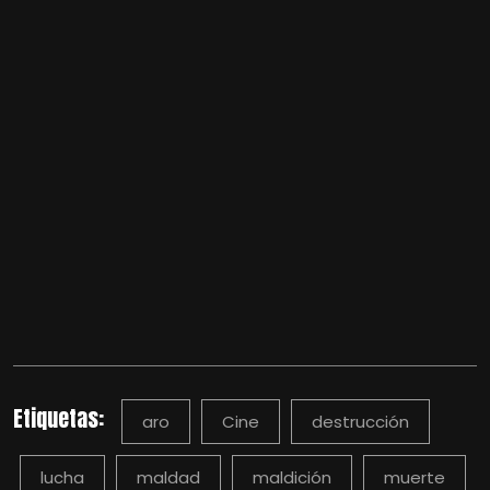
Etiquetas:
aro
Cine
destrucción
lucha
maldad
maldición
muerte