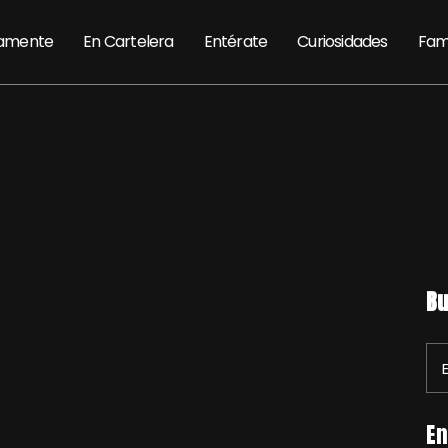
amente
En Cartelera
Entérate
Curiosidades
Fam
Bu
En