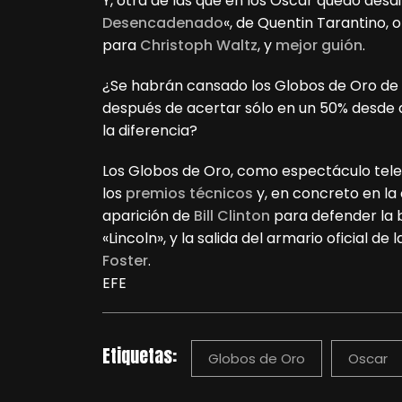
Y, otra de las que en los Oscar quedó desd
Desencadenado
«, de Quentin Tarantino, 
para
Christoph Waltz
, y
mejor guión
.
¿Se habrán cansado los Globos de Oro de 
después de acertar sólo en un 50% desde 
la diferencia?
Los Globos de Oro, como espectáculo telev
los
premios técnicos
y, en concreto en la
aparición de
Bill Clinton
para defender la b
«Lincoln», y la salida del armario oficial d
Foster
.
EFE
Etiquetas:
Globos de Oro
Oscar