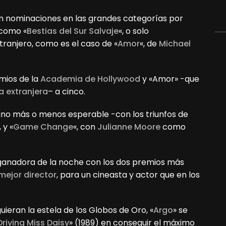
 nominaciones en las grandes categorías por
 como «
Bestias del Sur Salvaje
«, o solo
ranjero, como es el caso de «
Amor
«, de
Michael
emios de la
Academia de Hollywood
y «Amor» -que
a extranjera
– a cinco.
ino más o menos esperable -con los triunfos de
 y «
Game Change
«, con
Julianne Moore
como
a ganadora de la noche con los dos premios más
mejor director
, para un cineasta y actor que en los
uieran la estela de los Globos de Oro, «
Argo
» se
Driving Miss Daisy
» (1989) en conseguir el máximo