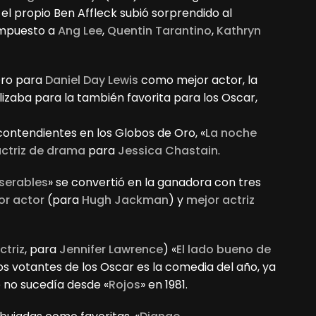
 el propio Ben Affleck subió sorprendido al
 impuesto a
Ang Lee
,
Quentin Tarantino
,
Kathryn
 Oro para
Daniel Day Lewis
como mejor actor, la
lizaba para la también favorita para los Oscar,
ontendientes en los Globos de Oro, «
La noche
actriz de drama
para
Jessica Chastain
.
serables
» se convertió en la ganadora con tres
or actor
(para
Hugh Jackman
) y
mejor actriz
ctriz
, para
Jennifer Lawrence
) «
El lado bueno de
los votantes de los Oscar es la comedia del año, ya
 no sucedía desde «
Rojos
» en 1981.