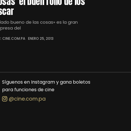
osas’ el buen rollo de los
scar
l lado bueno de las cosas» es la gran
rpresa del
: CINE.COM.PA
ENERO 25, 2013
Síguenos en Instagram y gana boletos
para funciones de cine
@cine.com.pa