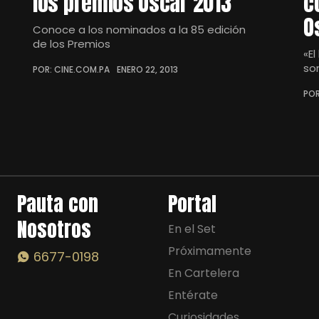
los premios Oscar 2013
c
O
Conoce a los nominados a la 85 edición
de los Premios
«E
so
POR: CINE.COM.PA
ENERO 22, 2013
POR
Pauta con
Portal
Nosotros
En el Set
Próximamente
6677-0198
En Cartelera
Entérate
Curiosidades