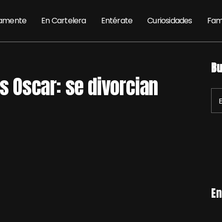
amente
En Cartelera
Entérate
Curiosidades
Fam
Bu
s Oscar: se divorcian
En