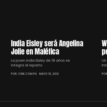
India Eisley será Angelina
W
Jolie en Maléfica
p
La joven India Eisley de 18 años se
Un
integra al reparto
in
POR: CINE.COM.PA
MAYO 10, 2012
POR