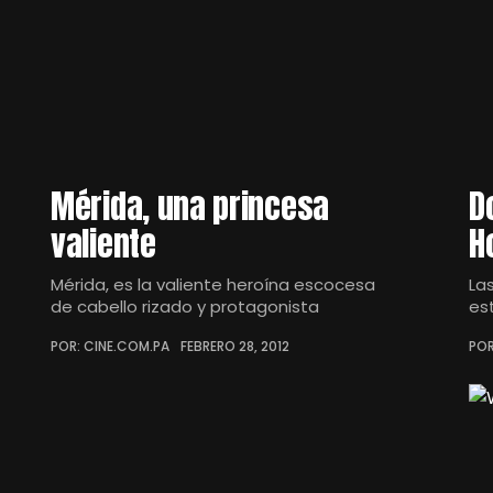
Mérida, una princesa
D
valiente
H
Mérida, es la valiente heroína escocesa
La
de cabello rizado y protagonista
es
POR: CINE.COM.PA
FEBRERO 28, 2012
POR