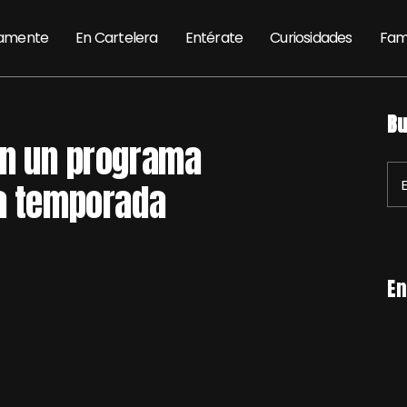
amente
En Cartelera
Entérate
Curiosidades
Fam
Bu
on un programa
ta temporada
En