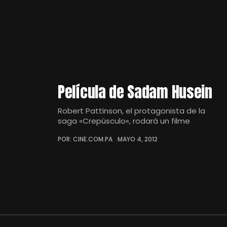
Película de Sadam Husein
Robert Pattinson, el protagonista de la
saga «Crepúsculo«, rodará un filme
POR: CINE.COM.PA
MAYO 4, 2012