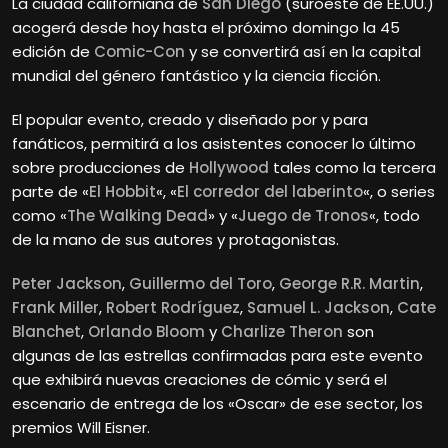
La ciudad californiana de
San Diego
(suroeste de EE.UU.)
acogerá desde hoy hasta el próximo domingo la 45
edición de
Comic-Con
y se convertirá así en la capital
mundial del género fantástico y la ciencia ficción.
El popular evento, creado y diseñado por y para
fanáticos, permitirá a los asistentes conocer lo último
sobre producciones de
Hollywood
tales como la tercera
parte de «
El Hobbit
«, «
El corredor del laberinto
«, o series
como «
The Walking Dead
» y «
Juego de Tronos
«, todo
de la mano de sus autores y protagonistas.
Peter Jackson
,
Guillermo del Toro
,
George R.R. Martin
,
Frank Miller
,
Robert Rodríguez
,
Samuel L. Jackson
,
Cate
Blanchet
,
Orlando Bloom
y
Charlize Theron
son
algunas de las estrellas confirmadas para este evento
que exhibirá nuevas creaciones de cómic y será el
escenario de entrega de los «Oscar» de ese sector, los
premios Will Eisner.