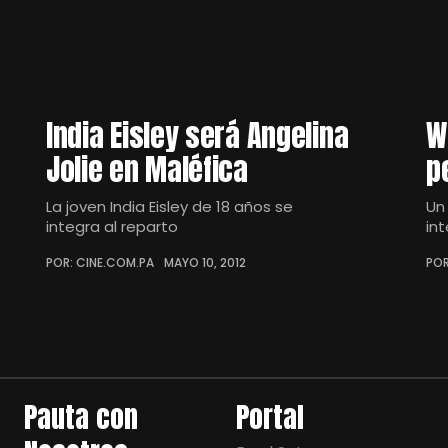
India Eisley será Angelina
W
Jolie en Maléfica
p
La joven India Eisley de 18 años se
Un
integra al reparto
in
POR: CINE.COM.PA
MAYO 10, 2012
POR
Pauta con
Portal