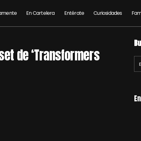
amente
En Cartelera
Entérate
Curiosidades
Fam
Bu
 set de ‘Transformers
En