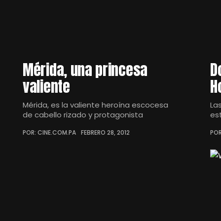
Mérida, una princesa
D
valiente
H
Mérida, es la valiente heroína escocesa
La
de cabello rizado y protagonista
es
POR: CINE.COM.PA
FEBRERO 28, 2012
POR