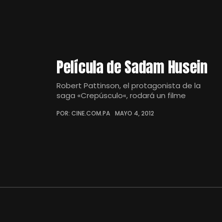
Película de Sadam Husein
Robert Pattinson, el protagonista de la
saga «Crepúsculo«, rodará un filme
POR: CINE.COM.PA
MAYO 4, 2012