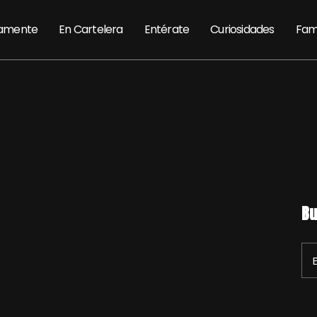
amente
En Cartelera
Entérate
Curiosidades
Fam
Bu