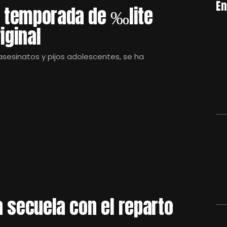
En
a temporada de ‰lite
iginal
e asesinatos y pijos adolescentes, se ha
na secuela con el reparto