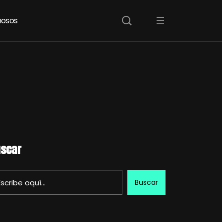
osos
scar
Buscar