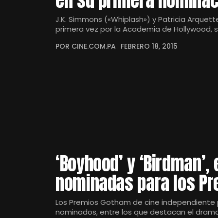
en su primera nominac
J.K. Simmons («Whiplash») y Patricia Arque
primera vez por la Academia de Hollywood, 
POR CINE.COM.PA
FEBRERO 18, 2015
‘Boyhood’ y ‘Birdman’,
nominadas para los P
Los Premios Gotham de cine independiente pu
nominados, entre los que destacan el drama