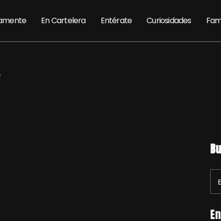
amente
En Cartelera
Entérate
Curiosidades
Fam
e
Bu
En