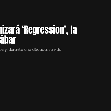
zará ‘Regression’, la
nábar
os y, durante una década, su vida