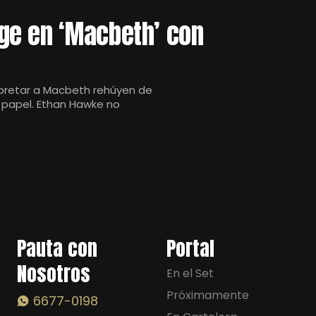
ge en ‘Macbeth’ con
rpretar a Macbeth rehúyen de
 papel. Ethan Hawke no
Pauta con
Portal
Nosotros
En el Set
Próximamente
6677-0198