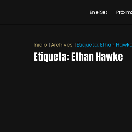
En el Set
Próxim
Inicio
Archives
Etiqueta:
Ethan Hawk
Etiqueta:
Ethan Hawke