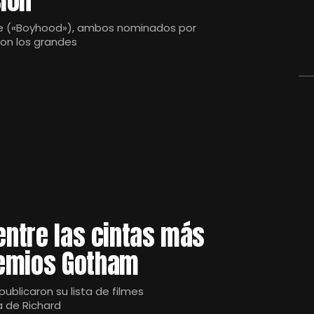
ión
tte («Boyhood»), ambos nominados por
son los grandes
 entre las cintas más
remios Gotham
blicaron su lista de filmes
 de Richard