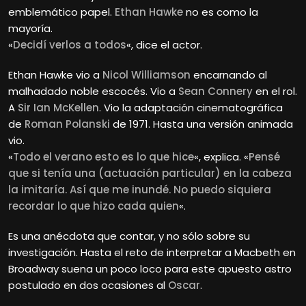
emblemático papel.
Ethan Hawke
no es como la
mayoría.
«
Decidí verlos a todos
«, dice el actor.
Ethan
Hawke vio a
Nicol Williamson
encarnando al
malhadado noble escocés. Vio a
Sean Connery
en el rol.
A
Sir Ian McKellen
. Vio la adaptación cinematográfica
de
Roman Polanski
de 1971. Hasta una versión animada
vio.
«
Todo el verano esto es lo que hice
«, explica. «
Pensé
que si tenía una (actuación particular) en la cabeza
la imitaría. Así que me inundé. No puedo siquiera
recordar lo que hizo cada quien
«.
Es una anécdota que contar, y no sólo sobre su
investigación. Hasta el reto de interpretar a Macbeth en
Broadway suena un poco loco para este apuesto astro
postulado en dos ocasiones al
Oscar
.