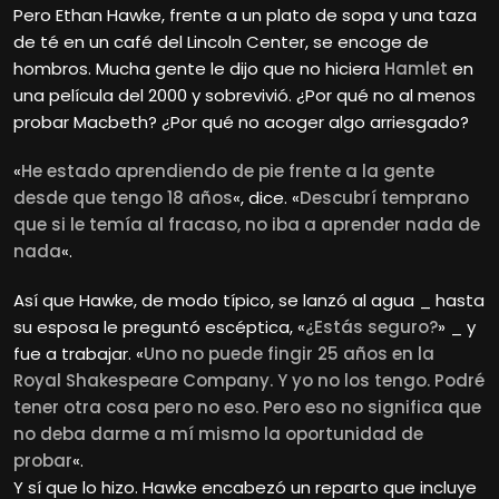
Pero Ethan
Hawke, frente a un plato de sopa y una taza
de té en un café del Lincoln Center, se encoge de
hombros. Mucha gente le dijo que no hiciera
Hamlet
en
una película del 2000 y sobrevivió. ¿Por qué no al menos
probar Macbeth? ¿Por qué no acoger algo arriesgado?
«
He estado aprendiendo de pie frente a la gente
desde que tengo 18 años
«, dice. «
Descubrí temprano
que si le temía al fracaso, no iba a aprender nada de
nada
«.
Así que Hawke, de modo típico, se lanzó al agua _ hasta
su esposa le preguntó escéptica, «
¿Estás seguro?
» _ y
fue a trabajar. «
Uno no puede fingir 25 años en la
Royal Shakespeare Company. Y yo no los tengo. Podré
tener otra cosa pero no eso. Pero eso no significa que
no deba darme a mí mismo la oportunidad de
probar
«.
Y sí que lo hizo. Hawke encabezó un reparto que incluye