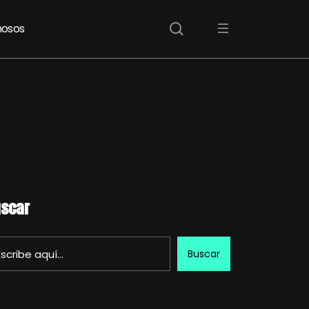
osos
scar
Buscar