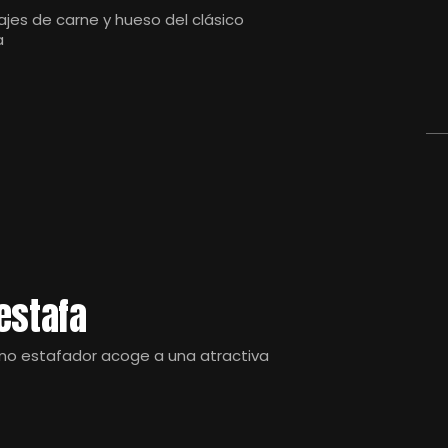
jes de carne y hueso del clásico
a
estafa
ano estafador acoge a una atractiva