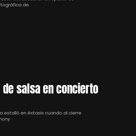
atográfica de
o de salsa en concierto
 estalló en éxtasis cuando al cierre
thony