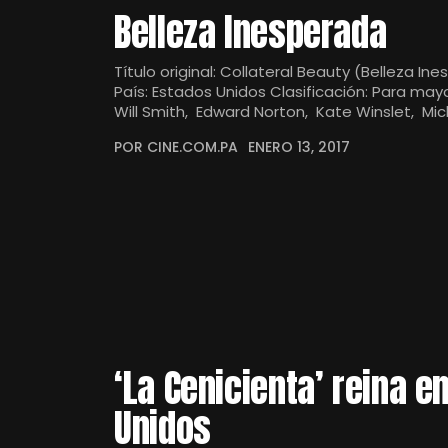
Belleza Inesperada
Título original: Collateral Beauty (Belleza I
País: Estados Unidos Clasificación: Para ma
Will Smith, Edward Norton, Kate Winslet, Mic
POR CINE.COM.PA
ENERO 13, 2017
‘La Cenicienta’ reina e
Unidos