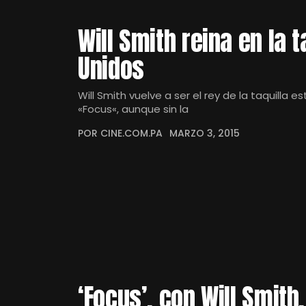
Will Smith reina en la 
Unidos
Will Smith vuelve a ser el rey de la taquilla
«Focus«, aunque sin la
POR CINE.COM.PA
MARZO 3, 2015
‘Focus’, con Will Smith,