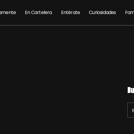
amente
En Cartelera
Entérate
Curiosidades
Fam
Bu