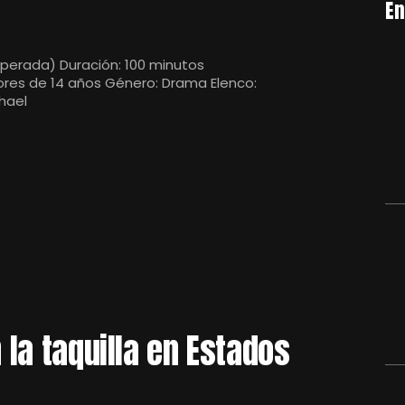
En
nesperada) Duración: 100 minutos
yores de 14 años Género: Drama Elenco:
hael
n la taquilla en Estados