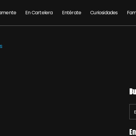
amente
En Cartelera
Entérate
Curiosidades
Fam
s
Bu
En