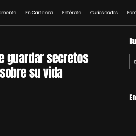
amente
En Cartelera
Entérate
Curiosidades
Fam
Bu
e guardar secretos
sobre su vida
En