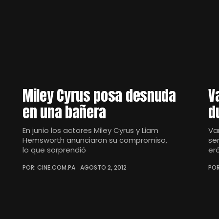
Miley Cyrus posa desnuda
V
en una bañera
d
En junio los actores Miley Cyrus y Liam
Va
Hemsworth anunciaron su compromiso,
se
lo que sorprendió
er
POR: CINE.COM.PA
AGOSTO 2, 2012
POR