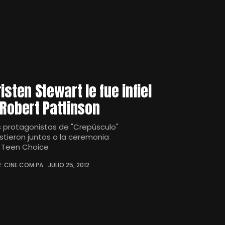
risten Stewart le fue infiel
 Robert Pattinson
s protagonistas de "Crepúsculo"
istieron juntos a la ceremonia
 Teen Choice
: CINE.COM.PA
JULIO 25, 2012