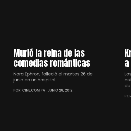
Murió la reina de las
K
comedias románticas
a
Nora Ephron, falleció el martes 26 de
Lo
junio en un hospital
as
de
POR: CINE.COM.PA
JUNIO 28, 2012
POR