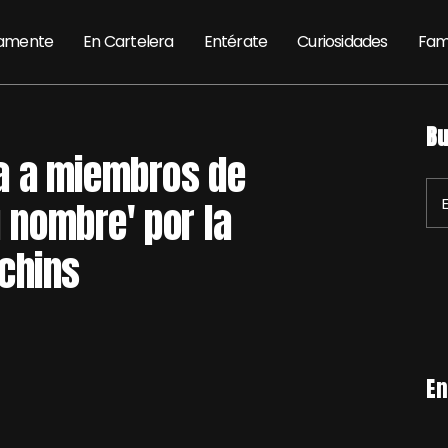
amente
En Cartelera
Entérate
Curiosidades
Fam
Bu
a a miembros de
u nombre' por la
chins
En