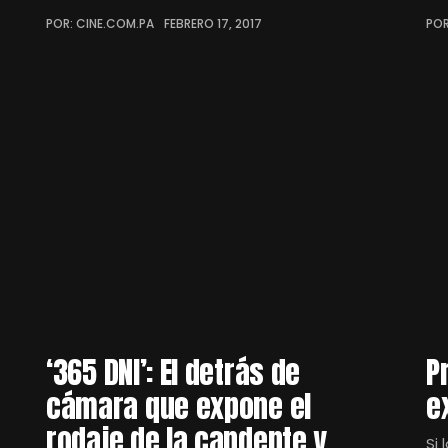
POR: CINE.COM.PA
FEBRERO 17, 2017
POR
‘365 DNI’: El detrás de
P
cámara que expone el
e
rodaje de la candente y
Si 