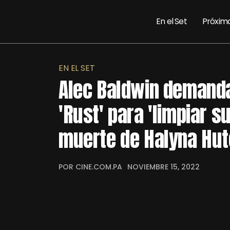
En el Set
Próxim
EN EL SET
Alec Baldwin demand
'Rust' para 'limpiar s
muerte de Halyna Hut
POR CINE.COM.PA
NOVIEMBRE 15, 2022