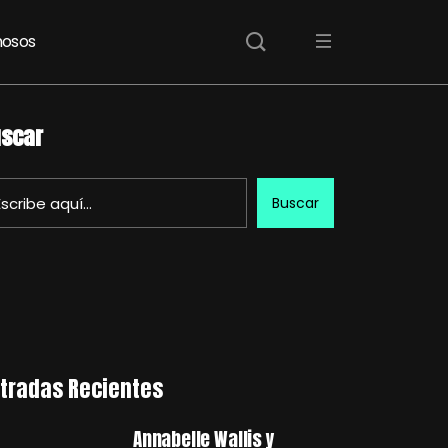
osos
scar
Buscar
tradas Recientes
Annabelle Wallis y