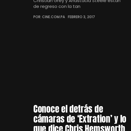
Christian Grey y Anastacia Steele están
de regreso con la tan
POR: CINE.COM.PA
FEBRERO 3, 2017
Conoce el detrás de
cámaras de ‘Extration’ y lo
que dice Chris Hemsworth