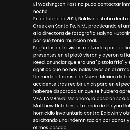
El Washington Post no pudo contactar inm
noche.
En octubre de 2021, Baldwin estaba dentro 
Creek en Santa Fe, N.M., practicando el am
a la directora de fotografía Halyna Hutchin
por qué tenía munición real.
Según las entrevistas realizadas por la ofic
presentes en el plató vieron y oyeron a Ha
Reed, anunciar que era una "pistola fría" y 
significa que no hay balas vivas en el arma
Un médico forense de Nuevo México dictam
accidente tras recibir un disparo en el pec
haberse disparado sin que se hubiera apret
VEA TAMBI‰N: Misionero, la posición sexua
Matthew Hutchins, el marido de Halyna Hu
homicidio involuntario contra Baldwin y ot
solicitando una indemnización por daños y
el mes pasado.