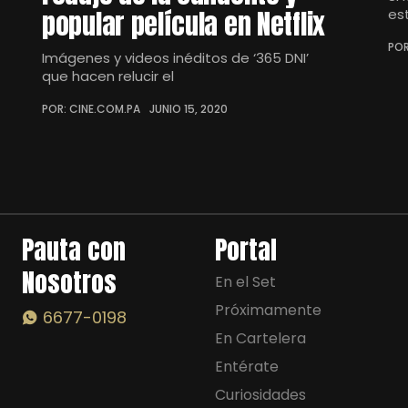
popular película en Netflix
es
POR
Imágenes y videos inéditos de ‘365 DNI’
que hacen relucir el
POR: CINE.COM.PA
JUNIO 15, 2020
Pauta con
Portal
Nosotros
En el Set
Próximamente
6677-0198
En Cartelera
Entérate
Curiosidades